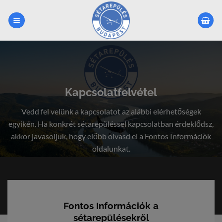
Skip
to
content
Kapcsolatfelvétel
Vedd fel velünk a kapcsolatot az alábbi elérhetőségek
egyikén. Ha konkrét sétarepüléssel kapcsolatban érdeklődsz,
akkor javasoljuk, hogy előbb olvasd el a Fontos Információk
oldalunkat.
Fontos Információk a
sétarepülésekről