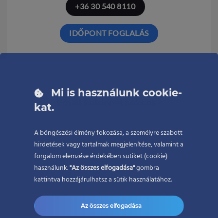
+36 30 540 8110
IDŐPONT FOGLALÁS
Mi is használunk cookie-
Email küldenél nekünk?
kat.
Email címünk:
uh.tsepadubseluperates@ofni
A böngészési élmény fokozása, a személyre szabott
hirdetések vagy tartalmak megjelenítése, valamint a
forgalom elemzése érdekében sütiket (cookie)
használunk.
"Az összes elfogadása"
gombra
kattintva hozzájárulhatsz a sütik használatához.
Az összes elfogadása