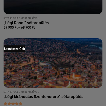
SÉTAREPÜLÉS KISREPÜLŐVEL
„Légi Randi” sétarepülés
Ártartomány:
59 900
Ft
–
69 900
Ft
59
900 Ft
-
69
900 Ft
Legnépszerűbb
SÉTAREPÜLÉS KISREPÜLŐVEL
„Légi kirándulás Szentendrére” sétarepülés