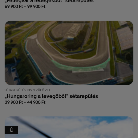
„Fellegvár a fellegekből” sétarepülés
Ártartomány:
69 900
Ft
–
99 900
Ft
69
900 Ft
-
99
900 Ft
SÉTAREPÜLÉS KISREPÜLŐVEL
„Hungaroring a levegőből” sétarepülés
Ártartomány:
39 900
Ft
–
44 900
Ft
39
900 Ft
-
44
900 Ft
Új