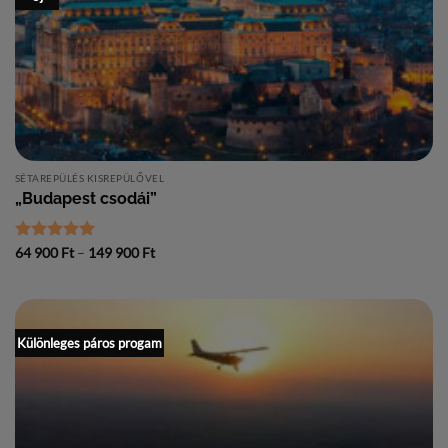
SÉTAREPÜLÉS KISREPÜLŐVEL
„Budapest csodái”
Értékelés:
5
Ártartomány:
64 900
Ft
–
149 900
Ft
64
/ 5
900 Ft
-
149
900 Ft
Különleges páros progam