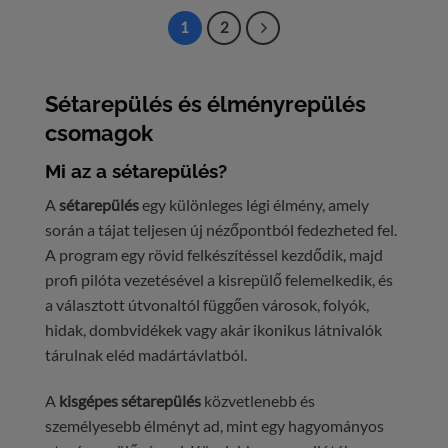
509
900 Ft
1
2
Sétarepülés és élményrepülés
csomagok
Mi az a sétarepülés?
A
sétarepülés
egy különleges légi élmény, amely
során a tájat teljesen új nézőpontból fedezheted fel.
A program egy rövid felkészítéssel kezdődik, majd
profi pilóta vezetésével a kisrepülő felemelkedik, és
a választott útvonaltól függően városok, folyók,
hidak, dombvidékek vagy akár ikonikus látnivalók
tárulnak eléd madártávlatból.
A
kisgépes sétarepülés
közvetlenebb és
személyesebb élményt ad, mint egy hagyományos