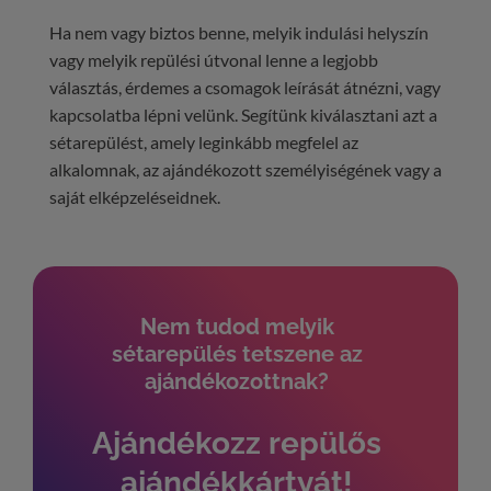
Ha nem vagy biztos benne, melyik indulási helyszín
vagy melyik repülési útvonal lenne a legjobb
választás, érdemes a csomagok leírását átnézni, vagy
kapcsolatba lépni velünk. Segítünk kiválasztani azt a
sétarepülést, amely leginkább megfelel az
alkalomnak, az ajándékozott személyiségének vagy a
saját elképzeléseidnek.
Nem tudod melyik
sétarepülés tetszene az
ajándékozottnak?
Ajándékozz repülős
ajándékkártyát!