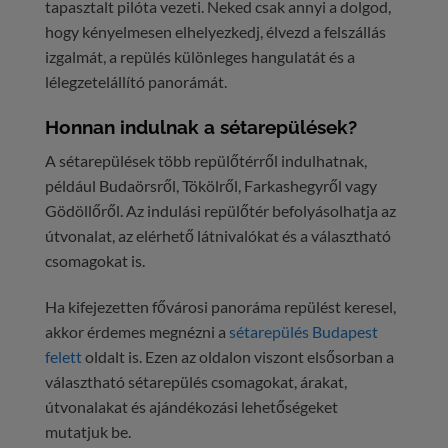
tapasztalt pilóta vezeti. Neked csak annyi a dolgod,
hogy kényelmesen elhelyezkedj, élvezd a felszállás
izgalmát, a repülés különleges hangulatát és a
lélegzetelállító panorámát.
Honnan indulnak a sétarepülések?
A sétarepülések több repülőtérről indulhatnak,
például Budaörsről, Tökölről, Farkashegyről vagy
Gödöllőről. Az indulási repülőtér befolyásolhatja az
útvonalat, az elérhető látnivalókat és a választható
csomagokat is.
Ha kifejezetten fővárosi panoráma repülést keresel,
akkor érdemes megnézni a
sétarepülés Budapest
felett
oldalt is. Ezen az oldalon viszont elsősorban a
választható sétarepülés csomagokat, árakat,
útvonalakat és ajándékozási lehetőségeket
mutatjuk be.