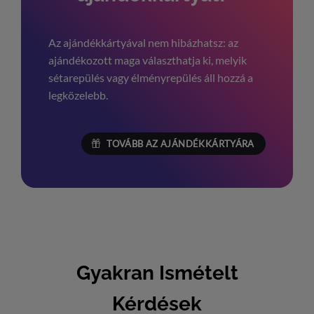
Az ajándékkártyával nem hibázhatsz: az
ajándékozott maga választhatja ki, melyik
sétarepülés vagy élményrepülés áll hozzá a
legközelebb.
TOVÁBB AZ AJÁNDÉKKÁRTYÁRA
Gyakran Ismételt
Kérdések