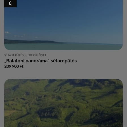
Új
SÉTAREPÜLÉS KISREPÜLŐVEL
„Balatoni panoráma” sétarepülés
209 900
Ft