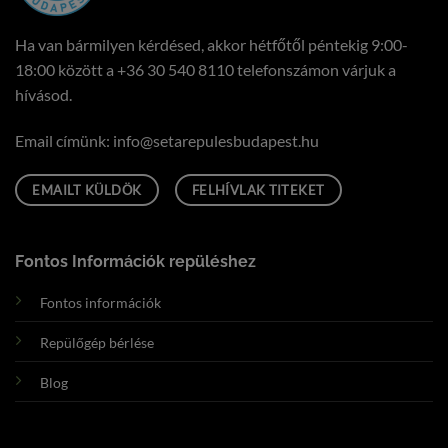
Ha van bármilyen kérdésed, akkor hétfőtől péntekig 9:00-
18:00 között a
+36 30 540 8110
telefonszámon várjuk a
hívásod.
Email címünk:
uh.tsepadubseluperates@ofni
EMAILT KÜLDÖK
FELHÍVLAK TITEKET
Fontos Információk repüléshez
Fontos információk
Repülőgép bérlése
Blog