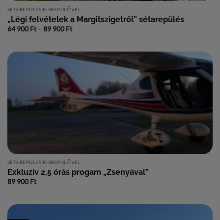
SÉTAREPÜLÉS KISREPÜLŐVEL
„Légi felvételek a Margitszigetről” sétarepülés
Ártartomány:
64 900
Ft
–
89 900
Ft
64
900 Ft
-
89
900 Ft
SÉTAREPÜLÉS KISREPÜLŐVEL
Exkluzív 2,5 órás progam „Zsenyával”
89 900
Ft