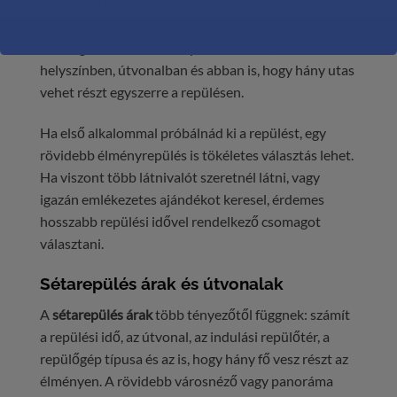
panoráma repüléseket, többfős élményrepüléseket
és ajándékba is adható repülős programokat. A
csomagok eltérhetnek repülési időben, indulási
helyszínben, útvonalban és abban is, hogy hány utas
vehet részt egyszerre a repülésen.
Ha első alkalommal próbálnád ki a repülést, egy
rövidebb élményrepülés is tökéletes választás lehet.
Ha viszont több látnivalót szeretnél látni, vagy
igazán emlékezetes ajándékot keresel, érdemes
hosszabb repülési idővel rendelkező csomagot
választani.
Sétarepülés árak és útvonalak
A
sétarepülés árak
több tényezőtől függnek: számít
a repülési idő, az útvonal, az indulási repülőtér, a
repülőgép típusa és az is, hogy hány fő vesz részt az
élményen. A rövidebb városnéző vagy panoráma