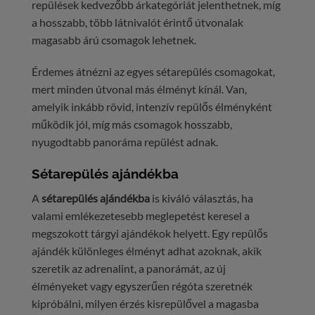
repülések kedvezőbb árkategóriát jelenthetnek, míg
a hosszabb, több látnivalót érintő útvonalak
magasabb árú csomagok lehetnek.
Érdemes átnézni az egyes sétarepülés csomagokat,
mert minden útvonal más élményt kínál. Van,
amelyik inkább rövid, intenzív repülős élményként
működik jól, míg más csomagok hosszabb,
nyugodtabb panoráma repülést adnak.
Sétarepülés ajándékba
A
sétarepülés ajándékba
is kiváló választás, ha
valami emlékezetesebb meglepetést keresel a
megszokott tárgyi ajándékok helyett. Egy repülős
ajándék különleges élményt adhat azoknak, akik
szeretik az adrenalint, a panorámát, az új
élményeket vagy egyszerűen régóta szeretnék
kipróbálni, milyen érzés kisrepülővel a magasba