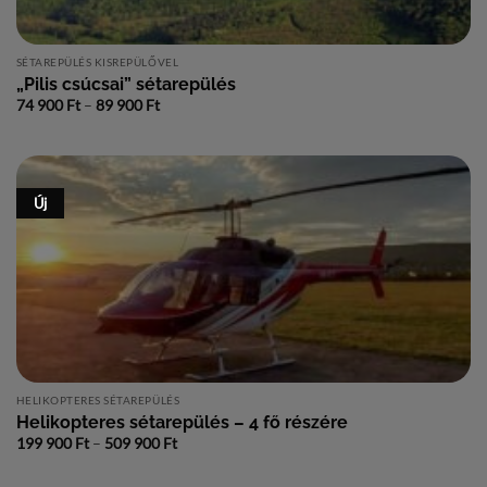
SÉTAREPÜLÉS KISREPÜLŐVEL
„Pilis csúcsai” sétarepülés
Ártartomány:
74 900
Ft
–
89 900
Ft
74
900 Ft
-
89
900 Ft
Új
HELIKOPTERES SÉTAREPÜLÉS
Helikopteres sétarepülés – 4 fő részére
Ártartomány:
199 900
Ft
–
509 900
Ft
199
900 Ft
-