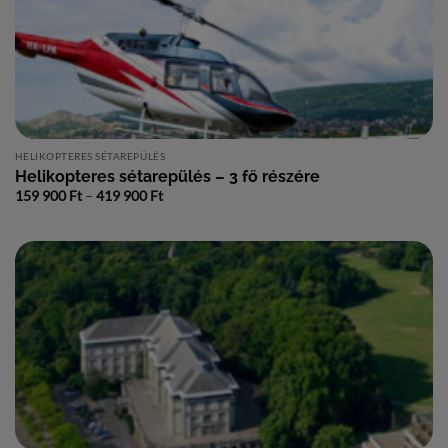
HELIKOPTERES SÉTAREPÜLÉS
Helikopteres sétarepülés – 3 fő részére
Ártartomány:
159 900
Ft
–
419 900
Ft
159
900 Ft
-
419
900 Ft