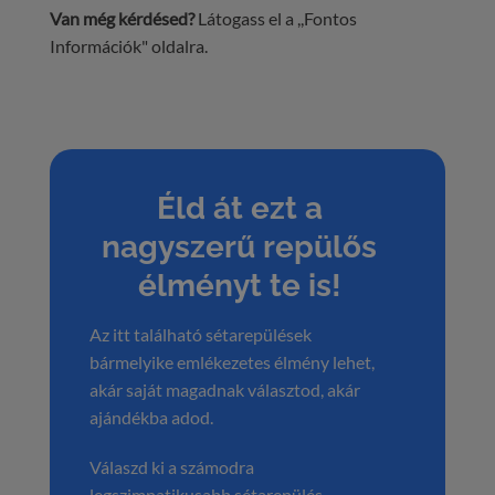
Van még kérdésed?
Látogass el a ,,Fontos
Információk" oldalra.
Éld át ezt a
nagyszerű repülős
élményt te is!
Az itt található sétarepülések
bármelyike emlékezetes élmény lehet,
akár saját magadnak választod, akár
ajándékba adod.
Válaszd ki a számodra
legszimpatikusabb sétarepülés