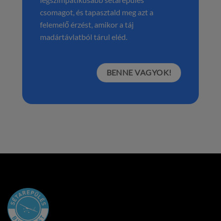
csomagot, és tapasztald meg azt a
felemelő érzést, amikor a táj
madártávlatból tárul eléd.
BENNE VAGYOK!