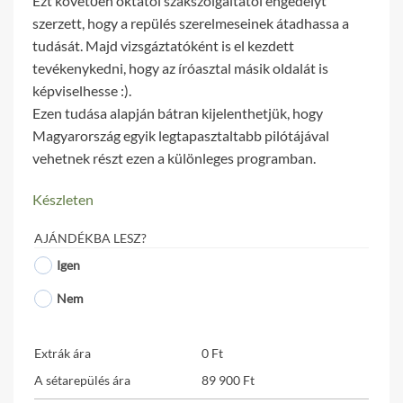
Ezt követően oktatói szakszolgáltatói engedélyt
szerzett, hogy a repülés szerelmeseinek átadhassa a
tudását. Majd vizsgáztatóként is el kezdett
tevékenykedni, hogy az íróasztal másik oldalát is
képviselhesse :).
Ezen tudása alapján bátran kijelenthetjük, hogy
Magyarország egyik legtapasztaltabb pilótájával
vehetnek részt ezen a különleges programban.
Készleten
AJÁNDÉKBA LESZ?
Igen
Nem
Extrák ára
0
Ft
A sétarepülés ára
89 900
Ft