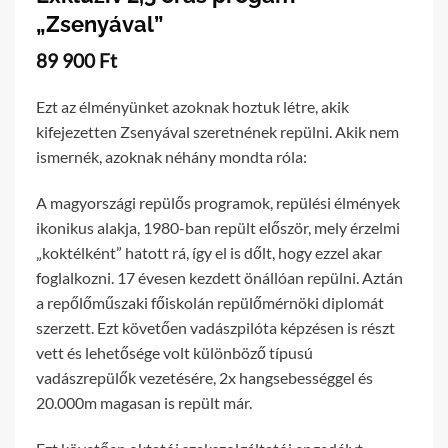
„Zsenyával”
89 900
Ft
Ezt az élményünket azoknak hoztuk létre, akik
kifejezetten Zsenyával szeretnének repülni. Akik nem
ismernék, azoknak néhány mondta róla:
A magyországi repülős programok, repülési élmények
ikonikus alakja, 1980-ban repült először, mely érzelmi
„koktélként” hatott rá, így el is dőlt, hogy ezzel akar
foglalkozni. 17 évesen kezdett önállóan repülni. Aztán
a repőlőműszaki főiskolán repülőmérnöki diplomát
szerzett. Ezt követően vadászpilóta képzésen is részt
vett és lehetősége volt különböző típusú
vadászrepülők vezetésére, 2x hangsebességgel és
20.000m magasan is repült már.