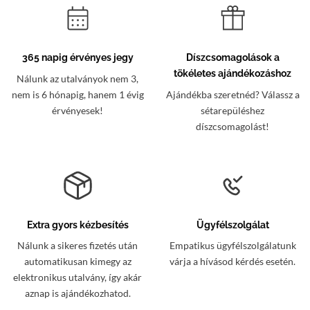
365 napig érvényes jegy
Díszcsomagolások a
tökéletes ajándékozáshoz
Nálunk az utalványok nem 3,
nem is 6 hónapig, hanem 1 évig
Ajándékba szeretnéd? Válassz a
érvényesek!
sétarepüléshez
díszcsomagolást!
Extra gyors kézbesítés
Ügyfélszolgálat
Nálunk a sikeres fizetés után
Empatikus ügyfélszolgálatunk
automatikusan kimegy az
várja a hívásod kérdés esetén.
elektronikus utalvány, így akár
aznap is ajándékozhatod.