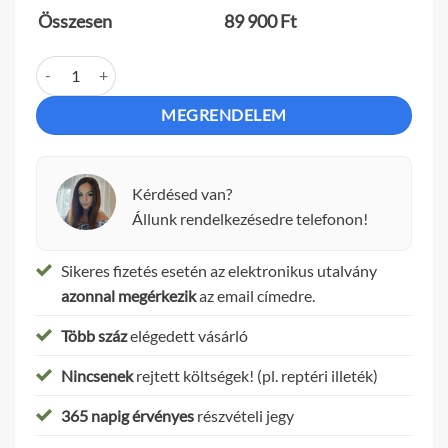
Összesen
89 900
Ft
Exkluzív 2,5 órás progam "Zsenyával" mennyiség
MEGRENDELEM
Kérdésed van?
Állunk rendelkezésedre telefonon!
Sikeres fizetés esetén az elektronikus utalvány
azonnal megérkezik
az email címedre.
Több száz
elégedett vásárló
Nincsenek
rejtett költségek! (pl. reptéri illeték)
365 napig érvényes
részvételi jegy