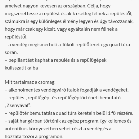
amelyet nagyon kevesen az országban. Célja, hogy
megszerettesse a repülést és akik esetleg félnek a repüléstől,
számukra is egy különleges élmény legyen és úgy távozzanak,
hogy már csak egy kicsit, vagy egyáltalán nem félnek a
repüléstől.
– a vendég megismerheti a Tököli repülőteret egy quad túra
során.
– bepillantást kaphat a repülés és a repülőgépek
kulisszatitkaiba
Mit tartalmaz a csomag:
– alkoholmentes vendégváró italok fogadják a vendégeket.
– repülés-, repülőgép- és repülőgéptörténeti bemutató
„Zsenyával”.
– repülőtér bemutatása quad túra keretein belül 1 fő részére.
– saját hangárban történik az egész program, így kellemes és
autentikus környezetben vehet részt a vendég és a
hozzátartozói a programon.