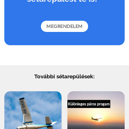
Éldd át ezt a nagyszerű
sétarepülést te is!
MEGRENDELEM
További sétarepülések:
Különleges páros progam