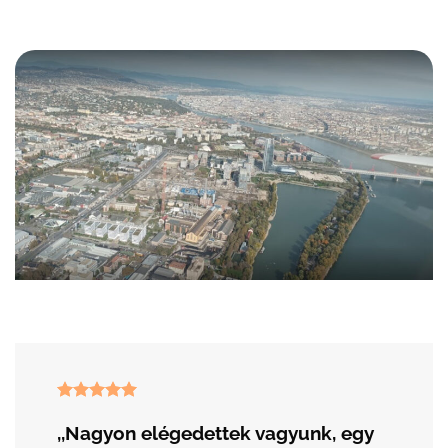
,,Nagyon elégedettek vagyunk, egy
,,...minden gondolatomat és
,,Szuper csapat és profi