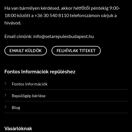
Ha van bármilyen kérdésed, akkor hétfőtől péntekig 9:00-
18:00 között a
+36 30 540 8110
telefonszámon várjuk a
hívásod.
Email címünk:
uh.tsepadubseluperates@ofni
EMAILT KÜLDÖK
FELHÍVLAK TITEKET
Fontos Információk repüléshez
Fontos információk
Repülőgép bérlése
Blog