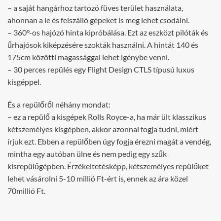
– a saját hangárhoz tartozó füves terület használata,
ahonnan a le és felszálló gépeket is meg lehet csodálni.
– 360°-os hajózó hinta kipróbálása. Ezt az eszközt pilóták és
űrhajósok kiképzésére szokták használni. A hintát 140 és
175cm közötti magassággal lehet igénybe venni.
– 30 perces repülés egy Flight Design CTLS típusú luxus
kisgéppel.
És a repülőről néhány mondat:
– ez a repülő a kisgépek Rolls Royce-a, ha már ült klasszikus
kétszemélyes kisgépben, akkor azonnal fogja tudni, miért
írjuk ezt. Ebben a repülőben úgy fogja érezni magát a vendég,
mintha egy autóban ülne és nem pedig egy szűk
kisrepülőgépben. Érzékeltetésképp, kétszemélyes repülőket
lehet vásárolni 5-10 millió Ft-ért is, ennek az ára közel
70millió Ft.