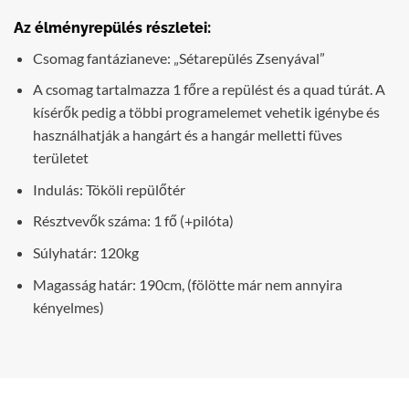
Az élményrepülés részletei:
Csomag fantázianeve: „Sétarepülés Zsenyával”
A csomag tartalmazza 1 főre a repülést és a quad túrát. A
kísérők pedig a többi programelemet vehetik igénybe és
használhatják a hangárt és a hangár melletti füves
területet
Indulás: Tököli repülőtér
Résztvevők száma: 1 fő (+pilóta)
Súlyhatár: 120kg
Magasság határ: 190cm, (fölötte már nem annyira
kényelmes)