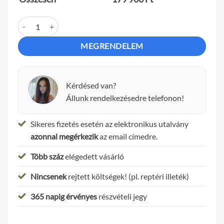
"Siófoki romantika" sétarepülés mennyiség
MEGRENDELEM
Kérdésed van?
Állunk rendelkezésedre telefonon!
Sikeres fizetés esetén az elektronikus utalvány
azonnal megérkezik
az email címedre.
Több száz
elégedett vásárló
Nincsenek
rejtett költségek! (pl. reptéri illeték)
365 napig érvényes
részvételi jegy