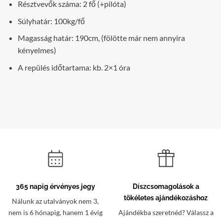
Résztvevők száma: 2 fő (+pilóta)
Súlyhatár: 100kg/fő
Magasság határ: 190cm, (fölötte már nem annyira
kényelmes)
A repülés időtartama: kb. 2×1 óra
365 napig érvényes jegy
Díszcsomagolások a
tökéletes ajándékozáshoz
Nálunk az utalványok nem 3,
nem is 6 hónapig, hanem 1 évig
Ajándékba szeretnéd? Válassz a