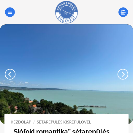
Skip
to
content
KEZDŐLAP
/
SÉTAREPÜLÉS KISREPÜLŐVEL
„Siófoki romantika” sétarepülés