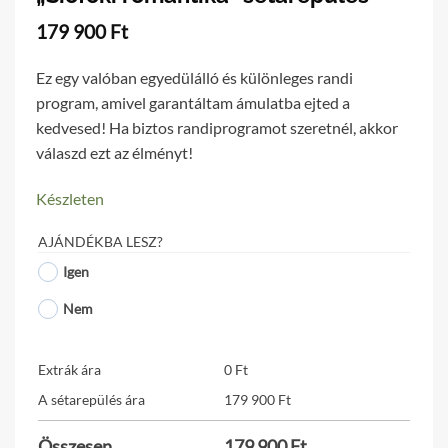
179 900
Ft
Ez egy valóban egyedülálló és különleges randi
program, amivel garantáltam ámulatba ejted a
kedvesed! Ha biztos randiprogramot szeretnél, akkor
válaszd ezt az élményt!
Készleten
AJÁNDÉKBA LESZ?
Igen
Nem
Extrák ára
0
Ft
A sétarepülés ára
179 900
Ft
Összesen
179 900
Ft