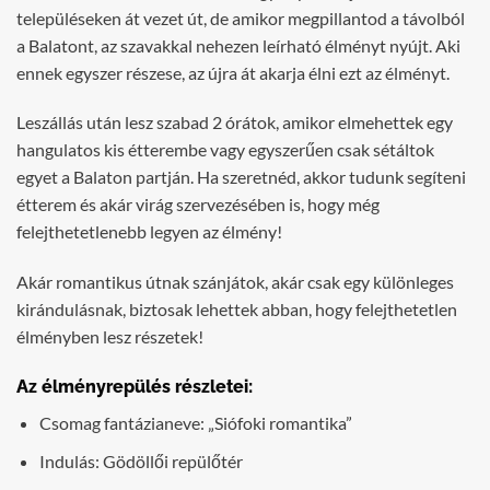
településeken át vezet út, de amikor megpillantod a távolból
a Balatont, az szavakkal nehezen leírható élményt nyújt. Aki
ennek egyszer részese, az újra át akarja élni ezt az élményt.
Leszállás után lesz szabad 2 órátok, amikor elmehettek egy
hangulatos kis étterembe vagy egyszerűen csak sétáltok
egyet a Balaton partján. Ha szeretnéd, akkor tudunk segíteni
étterem és akár virág szervezésében is, hogy még
felejthetetlenebb legyen az élmény!
Akár romantikus útnak szánjátok, akár csak egy különleges
kirándulásnak, biztosak lehettek abban, hogy felejthetetlen
élményben lesz részetek!
Az élményrepülés részletei:
Csomag fantázianeve: „Siófoki romantika”
Indulás: Gödöllői repülőtér