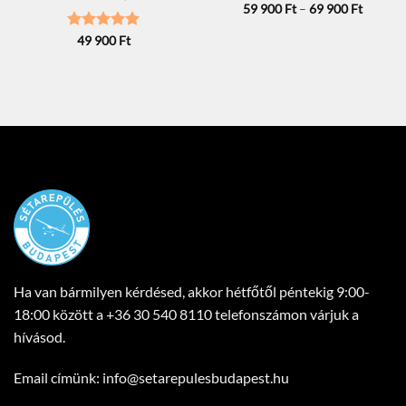
SÉTAREPÜLÉS KISREPÜLŐVEL
SÉTAREPÜLÉS KISREPÜLŐVEL
„Extrém élményrepülés”
„Légi Randi” sétarepülés
Ártart
59 900
Ft
–
69 900
Ft
59
900 Ft
Értékelés:
5
49 900
Ft
-
/ 5
69
900 Ft
Ha van bármilyen kérdésed, akkor hétfőtől péntekig 9:00-
18:00 között a
+36 30 540 8110
telefonszámon várjuk a
hívásod.