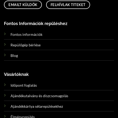
Email címünk:
uh.tsepadubseluperates@ofni
EMAILT KÜLDÖK
FELHÍVLAK TITEKET
Fontos Információk repüléshez
Fontos információk
Repülőgép bérlése
Blog
Vásárlóknak
Időpont foglalás
Ajándékutalvány és díszcsomagolás