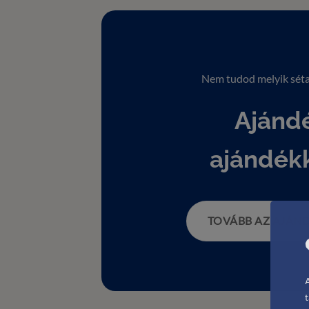
Nem tudod melyik séta
Ajánd
ajándékk
TOVÁBB AZ AJÁN