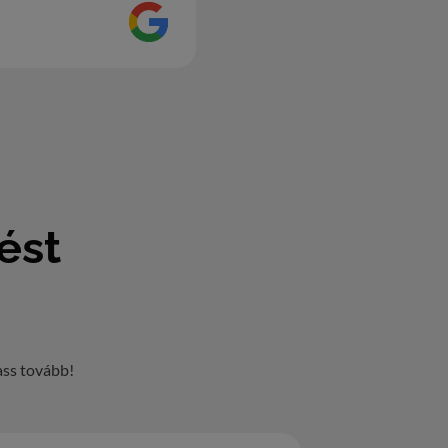
ést
ass tovább!