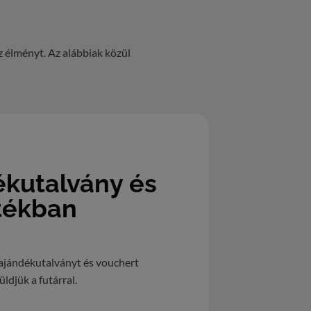
z élményt. Az alábbiak közül
ékutalvány és
tékban
ajándékutalványt és vouchert
ldjük a futárral.