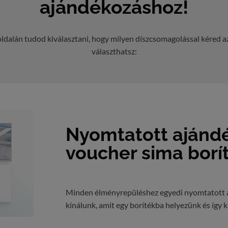
ajándékozáshoz!
oldalán tudod kiválasztani, hogy milyen díszcsomagolással kéred a
választhatsz:
Nyomtatott ajánd
voucher sima borí
Minden élményrepüléshez egyedi nyomtatott 
kínálunk, amit egy borítékba helyezünk és így kü