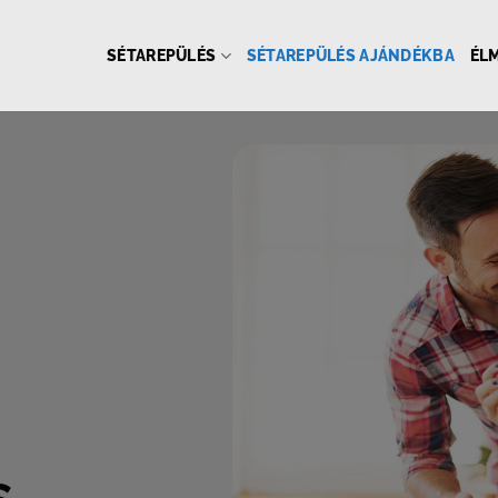
SÉTAREPÜLÉS
SÉTAREPÜLÉS AJÁNDÉKBA
ÉL
s