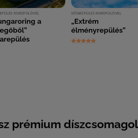
EPÜLÉS KISREPÜLŐVEL
SÉTAREPÜLÉS KISREPÜLŐVEL
ungaroring a
„Extrém
vegőből”
élményrepülés”
tarepülés
Értékelés:
5
/ 5
sz prémium díszcsomagol