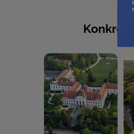
h
Konkrét 