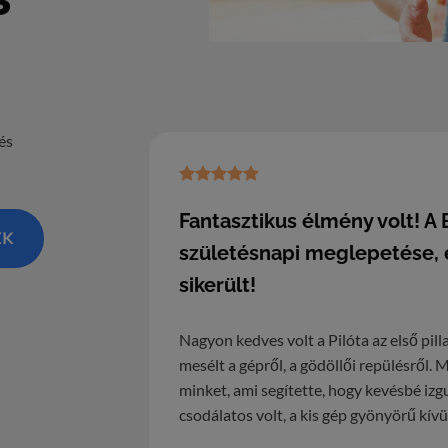
és
Fantasztikus élmény volt! A
EK
születésnapi meglepetése, é
sikerült!
Nagyon kedves volt a Pilóta az első pill
mesélt a gépről, a gödöllői repülésről. 
minket, ami segítette, hogy kevésbé izgu
csodálatos volt, a kis gép gyönyörű kívü