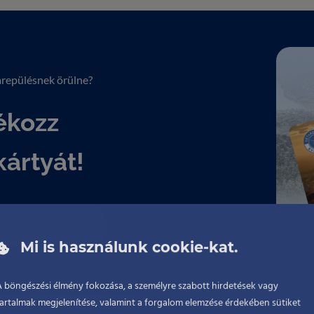
repülésnek örülne?
ékozz
ártyát!
DÉKKÁRTYÁRA
Mi is használunk cookie-kat.
A böngészési élmény fokozása, a személyre szabott hirdetések vagy
tartalmak megjelenítése, valamint a forgalom elemzése érdekében sütiket