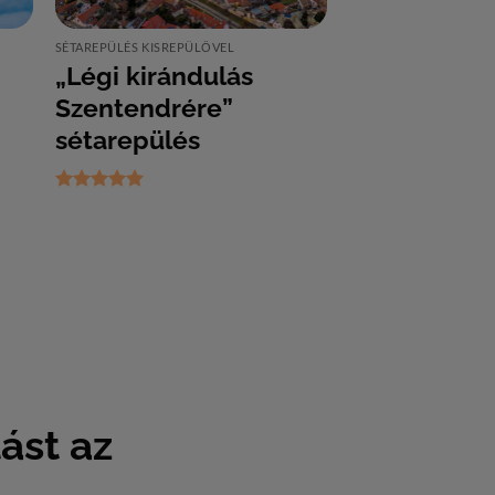
SÉTAREPÜLÉS KISREPÜLŐVEL
„Légi kirándulás
Szentendrére”
sétarepülés
Értékelés:
5
/ 5
ást az