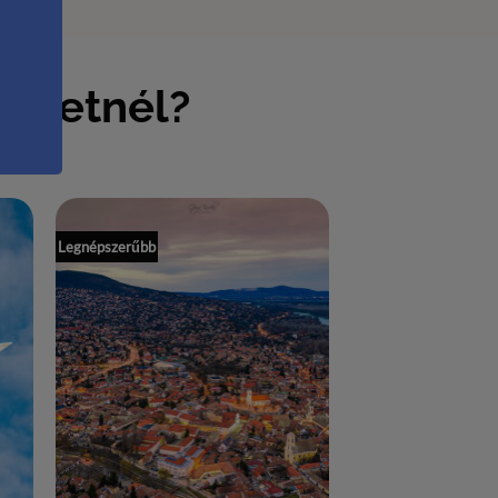
zeretnél?
Legnépszerűbb