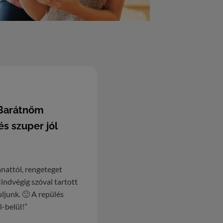
 Barátnőm
s szuper jól
anattól, rengeteget
Mindvégig szóval tartott
ljunk. 🙂 A repülés
l-belül!”