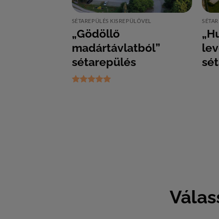
PÜLŐVEL
SÉTAREPÜLÉS KISREPÜLŐVEL
SÉTAR
 a
„Gödöllő
„H
l”
madártávlatból”
le
s
sétarepülés
sé
Értékelés:
5
/ 5
Válas