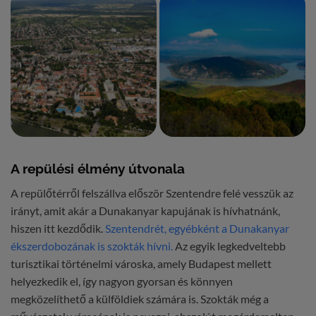
A repülési élmény útvonala
A repülőtérről felszállva először Szentendre felé vesszük az
irányt, amit akár a Dunakanyar kapujának is hívhatnánk,
hiszen itt kezdődik.
Szentendrét, egyébként a Dunakanyar
ékszerdobozának is szokták hívni.
Az egyik legkedveltebb
turisztikai történelmi városka, amely Budapest mellett
helyezkedik el, így nagyon gyorsan és könnyen
megközelíthető a külföldiek számára is. Szokták még a