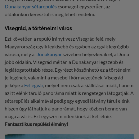
Dunakanyar sétarepülés
csomagot egyszerűen, az
oldalunkon keresztül is meg lehet rendelni.
Visegrád, a történelmi város
Ezt követően a repülő irányt vesz Visegrád felé, mely
Magyarország egyik legkisebb és egyben az egyik legrégibb
városa, mely a
Dunakanyar
szívében helyezkedik el, a Duna
jobb oldalán. Visegrád méltán a Dunakanyar legszebb és
leglátogatottabb része. Egyrészt köszönhető ez a történelmi
jellegének, valamint a mesebeli környezetének. Visegrád
jelképe a
Fellegvár
, melyet nem csak a kiállításai miatt, hanem
az itt elénk táruló panoráma miatt is rengetegen látogatják. A
sétarepülés alkalmával pedig egy egyedi látvány tárul elénk,
hiszen úgy láthatjuk a panorámát, hogy közben benne van
maga a vár is. Ezt egyszer mindenkinek át kell élnie.
Fantasztikus repülési élmény!