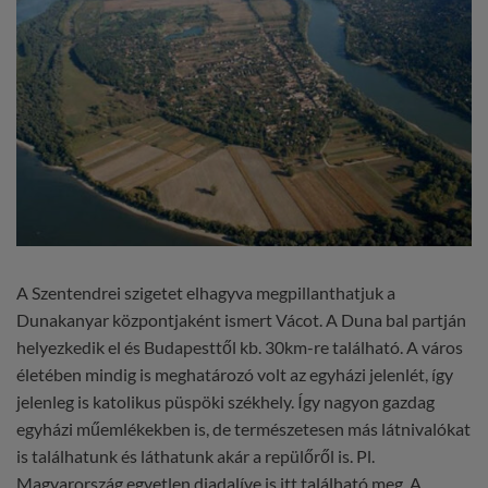
A Szentendrei szigetet elhagyva megpillanthatjuk a
Dunakanyar központjaként ismert Vácot. A Duna bal partján
helyezkedik el és Budapesttől kb. 30km-re található. A város
életében mindig is meghatározó volt az egyházi jelenlét, így
jelenleg is katolikus püspöki székhely. Így nagyon gazdag
egyházi műemlékekben is, de természetesen más látnivalókat
is találhatunk és láthatunk akár a repülőről is. Pl.
Magyarország egyetlen diadalíve is itt található meg. A