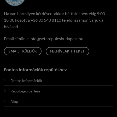
Ha van bármilyen kérdésed, akkor hétfőtől péntekig 9:00-
18:00 között a
+36 30 540 8110
telefonszámon várjuk a
hívásod.
Email címünk:
uh.tsepadubseluperates@ofni
EMAILT KÜLDÖK
FELHÍVLAK TITEKET
Fontos Információk repüléshez
Fontos információk
Repülőgép bérlése
Blog