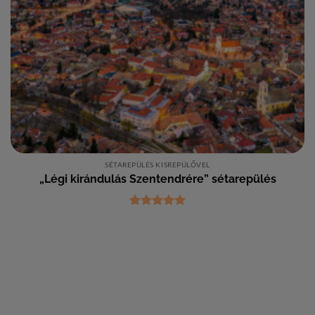
SÉTAREPÜLÉS KISREPÜLŐVEL
„Légi kirándulás Szentendrére” sétarepülés
Értékelés:
5
/ 5