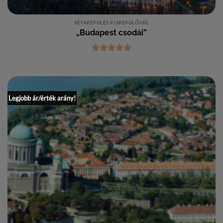
SÉTAREPÜLÉS KISREPÜLŐVEL
„Budapest csodái”
Értékelés:
5
/ 5
Legjobb ár/érték arány!