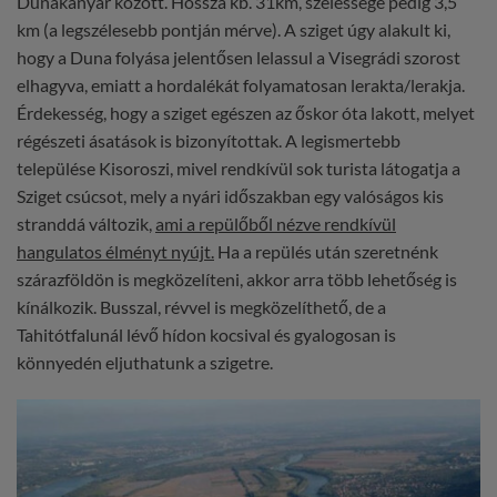
Dunakanyar között. Hossza kb. 31km, szélessége pedig 3,5
km (a legszélesebb pontján mérve). A sziget úgy alakult ki,
hogy a Duna folyása jelentősen lelassul a Visegrádi szorost
elhagyva, emiatt a hordalékát folyamatosan lerakta/lerakja.
Érdekesség, hogy a sziget egészen az őskor óta lakott, melyet
régészeti ásatások is bizonyítottak. A legismertebb
települése Kisoroszi, mivel rendkívül sok turista látogatja a
Sziget csúcsot, mely a nyári időszakban egy valóságos kis
stranddá változik,
ami a repülőből nézve rendkívül
hangulatos élményt nyújt.
Ha a repülés után szeretnénk
szárazföldön is megközelíteni, akkor arra több lehetőség is
kínálkozik. Busszal, révvel is megközelíthető, de a
Tahitótfalunál lévő hídon kocsival és gyalogosan is
könnyedén eljuthatunk a szigetre.