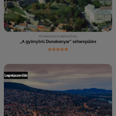
SÉTAREPÜLÉS KISREPÜLŐVEL
„A gyönyörű Dunakanyar” sétarepülés
Értékelés:
5
/ 5
Legnépszerűbb