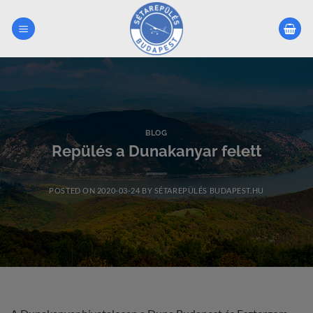
Skip
to
content
BLOG
Repülés a Dunakanyar felett
POSTED ON
2020-03-24
BY
SÉTAREPÜLÉS BUDAPEST.HU