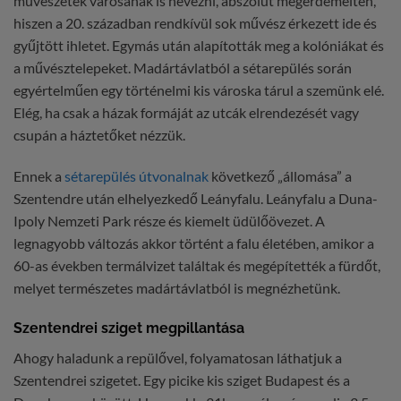
művészetek városának is nevezni, abszolút megérdemelten,
hiszen a 20. században rendkívül sok művész érkezett ide és
gyűjtött ihletet. Egymás után alapították meg a kolóniákat és
a művésztelepeket. Madártávlatból a sétarepülés során
egyértelműen egy történelmi kis városka tárul a szemünk elé.
Elég, ha csak a házak formáját az utcák elrendezését vagy
csupán a háztetőket nézzük.
Ennek a
sétarepülés útvonalnak
következő „állomása” a
Szentendre után elhelyezkedő Leányfalu. Leányfalu a Duna-
Ipoly Nemzeti Park része és kiemelt üdülőövezet. A
legnagyobb változás akkor történt a falu életében, amikor a
60-as években termálvizet találtak és megépítették a fürdőt,
melyet természetes madártávlatból is megnézhetünk.
Szentendrei sziget megpillantása
Ahogy haladunk a repülővel, folyamatosan láthatjuk a
Szentendrei szigetet. Egy picike kis sziget Budapest és a