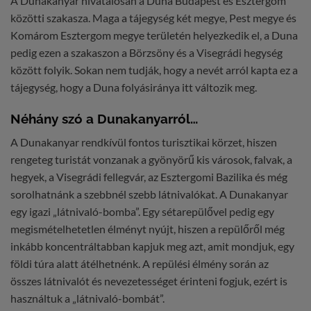
A Dunakanyar hivatalosan a Duna Budapest és Esztergom
közötti szakasza. Maga a tájegység két megye, Pest megye és
Komárom Esztergom megye területén helyezkedik el, a Duna
pedig ezen a szakaszon a Börzsöny és a Visegrádi hegység
között folyik. Sokan nem tudják, hogy a nevét arról kapta ez a
tájegység, hogy a Duna folyásiránya itt változik meg.
Néhány szó a Dunakanyarról…
A Dunakanyar rendkívül fontos turisztikai körzet, hiszen
rengeteg turistát vonzanak a gyönyörű kis városok, falvak, a
hegyek, a Visegrádi fellegvár, az Esztergomi Bazilika és még
sorolhatnánk a szebbnél szebb látnivalókat. A Dunakanyar
egy igazi „látnivaló-bomba”. Egy sétarepülővel pedig egy
megismételhetetlen élményt nyújt, hiszen a repülőről még
inkább koncentráltabban kapjuk meg azt, amit mondjuk, egy
földi túra alatt átélhetnénk. A repülési élmény során az
összes látnivalót és nevezetességet érinteni fogjuk, ezért is
használtuk a „látnivaló-bombát”.