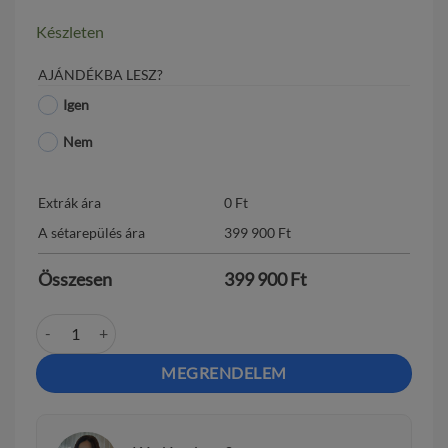
Készleten
AJÁNDÉKBA LESZ?
Igen
Nem
Extrák ára
0
Ft
A sétarepülés ára
399 900
Ft
Összesen
399 900
Ft
"Velencei kiruccanás" exkluzív sétarepülés mennyiség
MEGRENDELEM