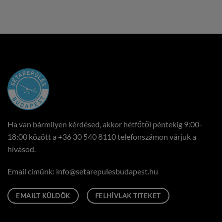
59
900 Ft
Értékelés:
5
49 900
Ft
-
/ 5
69
900 Ft
Ha van bármilyen kérdésed, akkor hétfőtől péntekig 9:00-
18:00 között a
+36 30 540 8110
telefonszámon várjuk a
hívásod.
Email címünk:
uh.tsepadubseluperates@ofni
EMAILT KÜLDÖK
FELHÍVLAK TITEKET