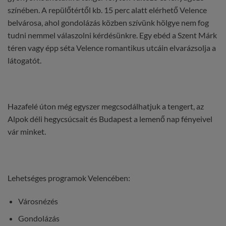
színében. A repülőtértől kb. 15 perc alatt elérhető Velence
belvárosa, ahol gondolázás közben szívünk hölgye nem fog
tudni nemmel válaszolni kérdésünkre. Egy ebéd a Szent Márk
téren vagy épp séta Velence romantikus utcáin elvarázsolja a
látogatót.
Hazafelé úton még egyszer megcsodálhatjuk a tengert, az
Alpok déli hegycsúcsait és Budapest a lemenő nap fényeivel
vár minket.
Lehetséges programok Velencében:
Városnézés
Gondolázás