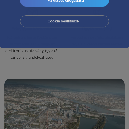
Az összes elfogadása
Cookie beállítások
Extra gyors kézbesítés
Ügyfélszolgálat
Nálunk a sikeres fizetés után
Empatikus ügyfélszolgálatunk
automatikusan kimegy az
várja a hívásod kérdés esetén.
elektronikus utalvány, így akár
aznap is ajándékozhatod.