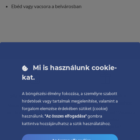
Ebéd vagy vacsora a belvárosban
Mi is használunk cookie-
kat.
A böngészési élmény fokozása, a személyre szabott
365 napig érvényes jegy
Díszcsomagolások a
hirdetések vagy tartalmak megjelenítése, valamint a
tökéletes ajándékozáshoz
Nálunk az utalványok nem 3,
forgalom elemzése érdekében sütiket (cookie)
nem is 6 hónapig, hanem 1 évig
Ajándékba szeretnéd? Válassz a
használunk.
"Az összes elfogadása"
gombra
érvényesek!
sétarepüléshez
kattintva hozzájárulhatsz a sütik használatához.
díszcsomagolást!