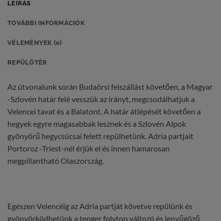
LEÍRÁS
TOVÁBBI INFORMÁCIÓK
VÉLEMÉNYEK (0)
REPÜLŐTÉR
Az útvonalunk során Budaörsi felszállást követően, a Magyar
-Szlovén határ felé vesszük az irányt, megcsodálhatjuk a
Velencei tavat és a Balatont. A határ átlépését követően a
hegyek egyre magasabbak lesznek és a Szlovén Alpok
gyönyörű hegycsúcsai felett repülhetünk. Adria partjait
Portoroz -Triest-nél érjük el és innen hamarosan
megpillantható Olaszország.
Egészen Velencéig az Adria partját követve repülünk és
gyönyörködhetünk a tenger folyton változó és lenyűgöző