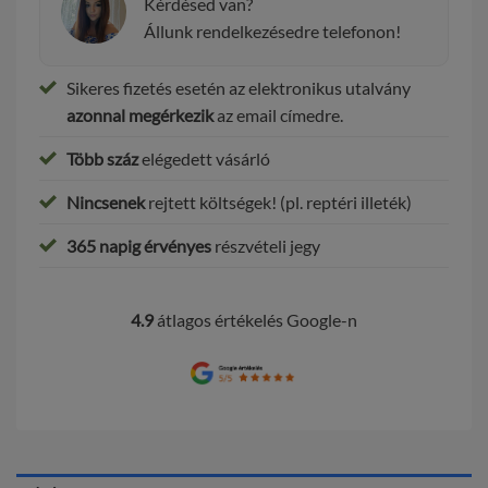
Kérdésed van?
Állunk rendelkezésedre telefonon!
Sikeres fizetés esetén az elektronikus utalvány
azonnal megérkezik
az email címedre.
Több száz
elégedett vásárló
Nincsenek
rejtett költségek! (pl. reptéri illeték)
365 napig érvényes
részvételi jegy
4.9
átlagos értékelés Google-n