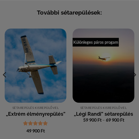
További sétarepülések:
Különleges páros progam
SÉTAREPÜLÉS KISREPÜLŐVEL
SÉTAREPÜLÉS KISREPÜLŐVEL
„Extrém élményrepülés”
„Légi Randi” sétarepülés
Ártart
59 900
Ft
–
69 900
Ft