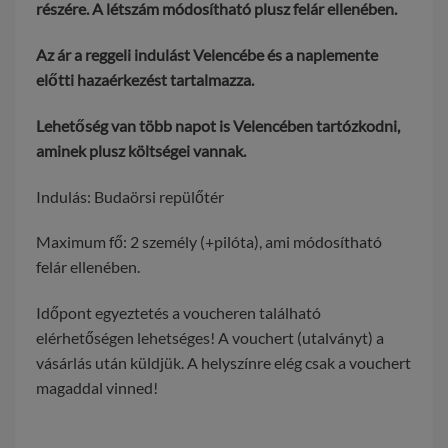
részére. A létszám módosítható plusz felár ellenében.
Az ár a reggeli indulást Velencébe és a naplemente
előtti hazaérkezést tartalmazza.
Lehetőség van több napot is Velencében tartózkodni,
aminek plusz költségei vannak.
Indulás: Budaörsi repülőtér
Maximum fő: 2 személy (+pilóta), ami módosítható
felár ellenében.
Időpont egyeztetés a voucheren található
elérhetőségen lehetséges! A vouchert (utalványt) a
vásárlás után küldjük. A helyszínre elég csak a vouchert
magaddal vinned!